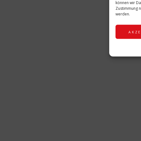
können wir Da
Zustimmung ni
werden.
BEITRAG SCHLAGWORTE:
D'RUMMLFELS
GARDETANZ
NARRAGONIA REGENSBUR
AKZE
PATENSCHAFT D'RUMMLFELSER
A
C
A