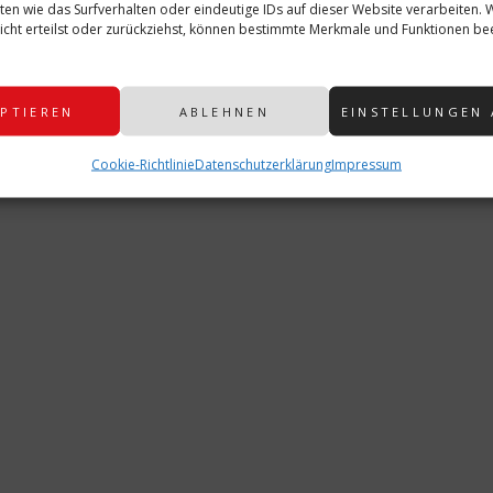
ten wie das Surfverhalten oder eindeutige IDs auf dieser Website verarbeiten.
cht erteilst oder zurückziehst, können bestimmte Merkmale und Funktionen bee
ER
FASCHING
FISCHBACH
VE
G
PATENBITTEN
PATENSCHAFT
PTIEREN
ABLEHNEN
EINSTELLUNGEN
Cookie-Richtlinie
Datenschutzerklärung
Impressum
utor
hristian Biersack
LLE BEITRÄGE VON: CHRISTIAN BIERSACK