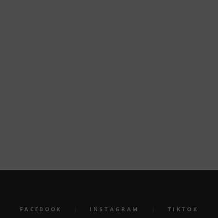
nteressieren
am
Jahreshauptversammlung am
Tag des
19.06.2026
10 MAI
20 JUNI, 2026
FACEBOOK
INSTAGRAM
TIKTOK