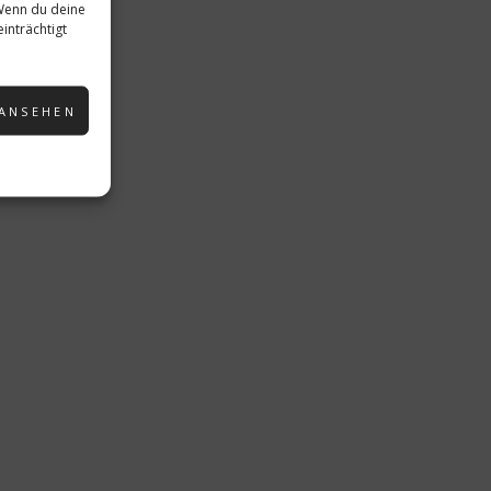
 Wenn du deine
inträchtigt
RÖFFENTLICHT IN:
NEWS & NEUIGKEITEN
 ANSEHEN