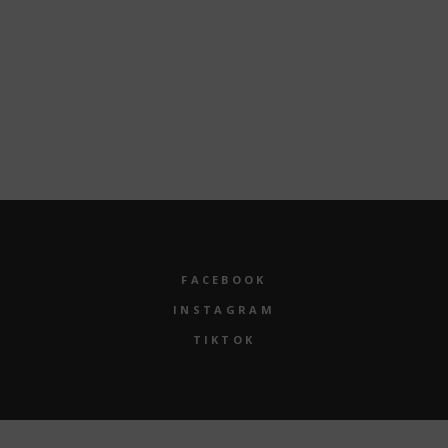
Neueste Kommentare
Es sind keine Kommentare vorhanden.
FACEBOOK
INSTAGRAM
TIKTOK