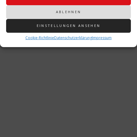
ABLEHNEN
EINSTELLUNGEN ANSEHEN
Autor
Cookie-Richtlinie
Datenschutzerklärung
Impressum
Doris
ALLE BEITRÄGE VON: DORIS
Das könnte Sie auch interessieren