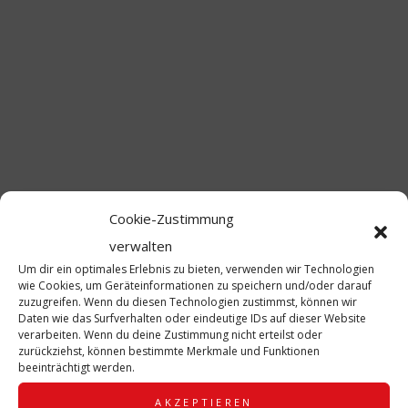
Am Samstag waren wir zu Gast beim Kinderfasching im
Kindergarten Prinzenweg. Wir haben mit unserem kleinen
Hofstaat, bestehend aus Kindergarde, Kinderprinzenpaar und
Funkenmariechen, tolle Faschingsstimmung verbreitet!
Wir danken für die Einladung!
Cookie-Zustimmung
verwalten
BEITRAG SCHLAGWORTE:
FUNKENMARIECHEN
KINDERGARDE
Um dir ein optimales Erlebnis zu bieten, verwenden wir Technologien
KINDERPRINZENPAAR
NARRAGONIA REGENSBURG
wie Cookies, um Geräteinformationen zu speichern und/oder darauf
zuzugreifen. Wenn du diesen Technologien zustimmst, können wir
VERÖFFENTLICHT IN:
NEWS & NEUIGKEITEN
Daten wie das Surfverhalten oder eindeutige IDs auf dieser Website
verarbeiten. Wenn du deine Zustimmung nicht erteilst oder
zurückziehst, können bestimmte Merkmale und Funktionen
beeinträchtigt werden.
AKZEPTIEREN