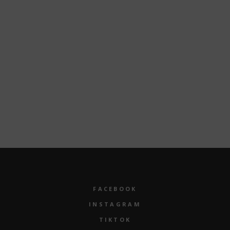
Autor
Doris
ALLE BEITRÄGE VON: DORIS
FACEBOOK
INSTAGRAM
TIKTOK