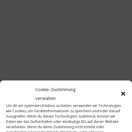
neue Garde die „Konfettis“ mit Kostümen und notwendigen
Trainingsutensilien für die nächste Session ausstatten“ so Erich
Lichtl, Präsident der Narragonia. „Dank der Spendenaktion, und
der Unterstützung der Festwirtsfamilie Hahn und zahlreichen
Künstlern, kam eine zufriedenstellende Summe für die
Konfettigarde zusammen! Das können wir für unsere Konfettis
sehr gut brauchen“, so Lichtl weiter. „Besonders die Premiere-
Auftritte der Konfettigarde und der neuen Inklusionsgarde der
Narragonia waren ein absolutes Highlight. Die Konfettis und
unsere Inklusionsgarde haben es sich wirklich verdient, so
Cookie-Zustimmung
gefeiert zu werden, die Auftritte waren unglaublich toll“,
verwalten
schwärmt Erich Lichtl.
Um dir ein optimales Erlebnis zu bieten, verwenden wir Technologien
wie Cookies, um Geräteinformationen zu speichern und/oder darauf
zuzugreifen. Wenn du diesen Technologien zustimmst, können wir
Daten wie das Surfverhalten oder eindeutige IDs auf dieser Website
Wir möchten in diesem Zusammenhang einen riesigen Dank an
verarbeiten. Wenn du deine Zustimmung nicht erteilst oder
die Festwirtsfamilie Hahn, allen beteiligten Künstlern und