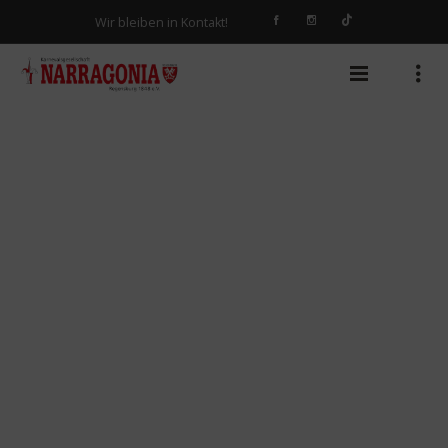
Wir bleiben in Kontakt!
VOLLER ERFOLG DER CHARITY
VERANSTALTUNG FÜR DIE
KONFETTIGARDE DER
NARRAGONIA IN HAHN’S
SOMMERGARTEN
27 SEPTEMBER, 2021
CHRISTIAN BIERSACK
KEINE KOMMENTARE
0