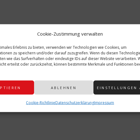
RAGONIA REGENSBURG
N NABBURG
Cookie-Zustimmung verwalten
utor
timales Erlebnis zu bieten, verwenden wir Technologien wie Cookies, um
tionen zu speichern und/oder darauf zuzugreifen. Wenn du diesen Technologi
oris
ten wie das Surfverhalten oder eindeutige IDs auf dieser Website verarbeiten.
cht erteilst oder zurückziehst, können bestimmte Merkmale und Funktionen bee
LLE BEITRÄGE VON: DORIS
PTIEREN
ABLEHNEN
EINSTELLUNGEN
Cookie-Richtlinie
Datenschutzerklärung
Impressum
nteressieren