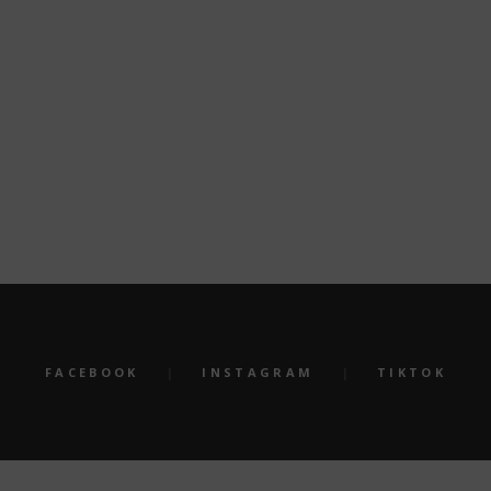
am
Jahreshauptversammlung am
Tag des
19.06.2026
10 MAI
20 JUNI, 2026
FACEBOOK
INSTAGRAM
TIKTOK