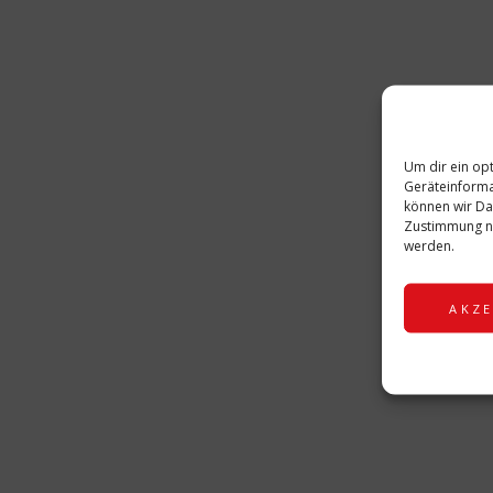
LVO LANDESVERBAND OSTBAYERN
NAR
PRINZENGARDE
PRINZENGARDETREFFE
A
Um dir ein op
Geräteinforma
D
können wir Da
Zustimmung ni
werden.
A
AKZE
Das könnte Sie auch i