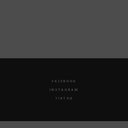
Tag des Ehrenamtes am 09.05.2026
10 MAI, 2026
FACEBOOK
INSTAGRAM
TIKTOK