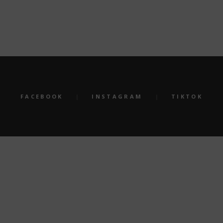
am
Jahreshauptversammlung am
Tag des
19.06.2026
10 MAI
20 JUNI, 2026
FACEBOOK
INSTAGRAM
TIKTOK