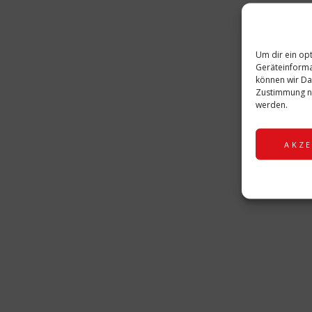
A
D
Um dir ein op
A
Geräteinforma
können wir Da
Zustimmung ni
werden.
AKZE
Das könnte Sie auch i