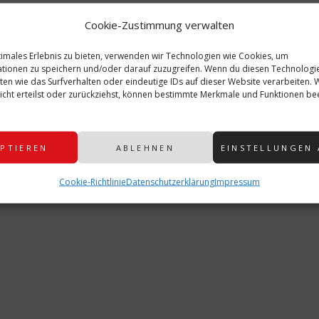
utor
oris
Cookie-Zustimmung verwalten
timales Erlebnis zu bieten, verwenden wir Technologien wie Cookies, um
LLE BEITRÄGE VON: DORIS
tionen zu speichern und/oder darauf zuzugreifen. Wenn du diesen Technologi
ten wie das Surfverhalten oder eindeutige IDs auf dieser Website verarbeiten.
cht erteilst oder zurückziehst, können bestimmte Merkmale und Funktionen bee
PTIEREN
ABLEHNEN
EINSTELLUNGEN
nteressieren
Cookie-Richtlinie
Datenschutzerklärung
Impressum