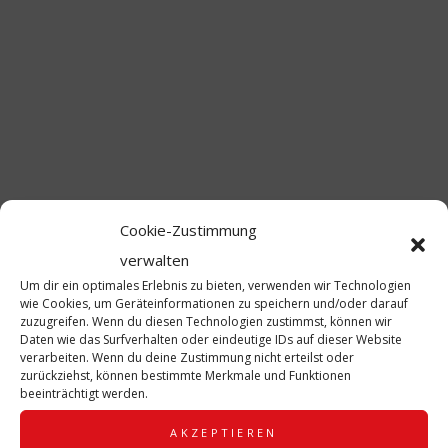
Cookie-Zustimmung
verwalten
Um dir ein optimales Erlebnis zu bieten, verwenden wir Technologien
BRK KINDERFEST AM 12.04.2026
wie Cookies, um Geräteinformationen zu speichern und/oder darauf
zuzugreifen. Wenn du diesen Technologien zustimmst, können wir
Daten wie das Surfverhalten oder eindeutige IDs auf dieser Website
13 APRIL, 2026
DORIS
KEINE KOMMENTARE
verarbeiten. Wenn du deine Zustimmung nicht erteilst oder
zurückziehst, können bestimmte Merkmale und Funktionen
beeinträchtigt werden.
0
AKZEPTIEREN
Am Sonntag durften wir mit unserer Inklusionsgarde das