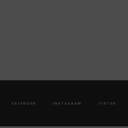
en. Die Mitglieder der ältesten bayerischen Karnevalsgesellschaft
FACEBOOK
INSTAGRAM
TIKTOK