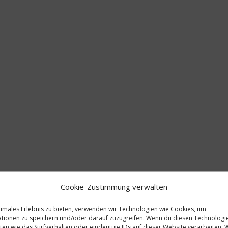
 INFORMATIONEN
PRODUKTSICHERHEIT
.V. ist dein absoluter Lieblingsfaschingsverein und du möchtest
? Das kannst du am besten mit der passenden Kleidung, zum
nsch sehen kann, der dir über den Weg läuft. Damit bleiben dann
 für den ältesten Karnevalsverein Bayerns schlägt.
wolle, taillierter Schnitt.
Cookie-Zustimmung verwalten
timales Erlebnis zu bieten, verwenden wir Technologien wie Cookies, um
tionen zu speichern und/oder darauf zuzugreifen. Wenn du diesen Technologi
ten wie das Surfverhalten oder eindeutige IDs auf dieser Website verarbeiten.