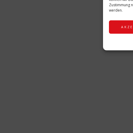
Damengrößen:
Zustimmung ni
werden.
S, M, L, XL, XXL
AKZE
Wunschname:
Bitte gib den Wunschnamen für das Shirt im Feld „Anme
Lieferzeit:
5-7 Werktage
Zusätzliche Information
Größe Ladies
Aufdruck
Inklusion
Narragonia
Kon