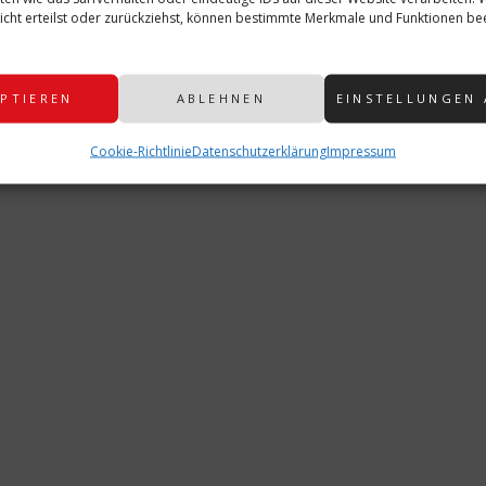
cht erteilst oder zurückziehst, können bestimmte Merkmale und Funktionen bee
PTIEREN
ABLEHNEN
EINSTELLUNGEN
rkungen zur Bestellung“ beim Checkout an.
Cookie-Richtlinie
Datenschutzerklärung
Impressum
en
S, M, L, XL, XXL
sgarde, Jugendgarde, Karnevalsgesellschaft,
fettigarde, Prinzengarde, Senioritas