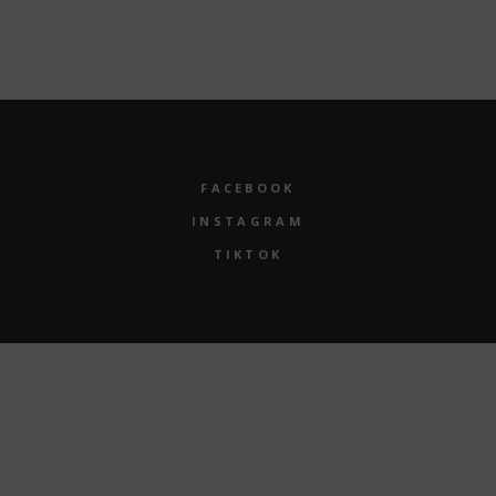
Tag des Ehrenamtes am 09.05.2026
10 MAI, 2026
FACEBOOK
INSTAGRAM
TIKTOK