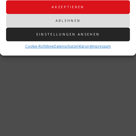
AKZEPTIEREN
ABLEHNEN
EINSTELLUNGEN ANSEHEN
Eine sehr interessante Führung und überall beeindruckende Kostüme, Ornate
& Exponate.
Cookie-Richtlinie
Datenschutzerklärung
Impressum