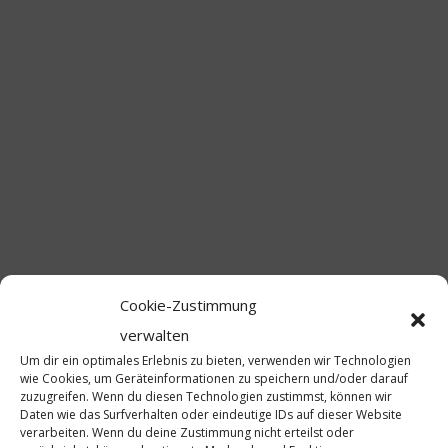
VON:
CHRISTIAN BIERSACK
18 JULI, 2022
0
1
Die Narragonia Regensburg ist mit ihrer erfolgreichen und
beliebten „Konfettigarde“ und der neu gegründeten
„Inklusionsgarde“ bei den Special Olympics Bayern 2022 in
Regensburg vertreten. Mit jeweils zwei Auftritten wird die
Narragonia am Donnerstag im Rahmen der Siegerehrung und am
Samstag bei der offiziellen Abschlussveranstaltung ihre Tänze
aufführen. „Tanzen ohne Grenzen“, das ist das Motto unserer
Konfettigarde.…
Cookie-Zustimmung
WEITERLESEN
verwalten
Um dir ein optimales Erlebnis zu bieten, verwenden wir Technologien
wie Cookies, um Geräteinformationen zu speichern und/oder darauf
zuzugreifen. Wenn du diesen Technologien zustimmst, können wir
Daten wie das Surfverhalten oder eindeutige IDs auf dieser Website
verarbeiten. Wenn du deine Zustimmung nicht erteilst oder