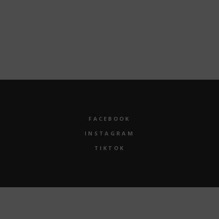
Neueste Kommentare
Es sind keine Kommentare vorhanden.
FACEBOOK
INSTAGRAM
TIKTOK