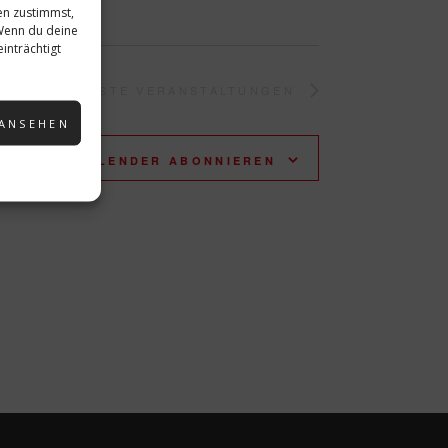
en zustimmst,
 Wenn du deine
inträchtigt
NÄCHSTE
VERANSTALTUNGEN
 ANSEHEN
KALENDER ABONNIEREN