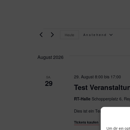
Veranstaltun
Heute
Anstehend
DATUM
August 2026
WÄHLEN.
29. August 8:00
bis
17:00
SA.
29
Test Veranstaltu
RT-Halle
Schopperplatz 6, R
Dies ist ein Test
Tickets kaufen
10,00€
390 Ticke
Um dir ein op