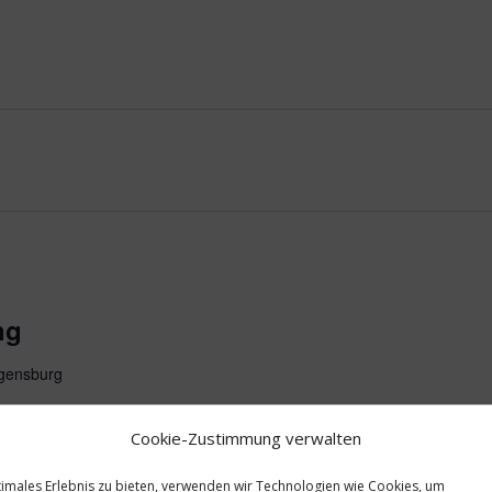
gen
ng
egensburg
Cookie-Zustimmung verwalten
ts verfügbar
timales Erlebnis zu bieten, verwenden wir Technologien wie Cookies, um